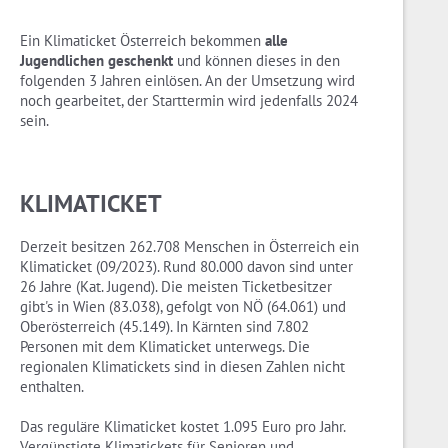
Ein Klimaticket Österreich bekommen
alle
Jugendlichen geschenkt
und können dieses in den
folgenden 3 Jahren einlösen. An der Umsetzung wird
noch gearbeitet, der Starttermin wird jedenfalls 2024
sein.
KLIMATICKET
Derzeit besitzen 262.708 Men­schen in Ös­ter­reich ein
Kli­ma­ti­cket (09/2023). Rund 80.000 davon sind unter
26 Jahre (Kat. Jugend). Die meisten Ticketbesitzer
gibt's in Wien (83.038), gefolgt von NÖ (64.061) und
Oberösterreich (45.149). In Kärnten sind 7.802
Personen mit dem Klimaticket unterwegs. Die
regionalen Klimatickets sind in diesen Zahlen nicht
enthalten.
Das reguläre Klimaticket kostet 1.095 Euro pro Jahr.
Vergünstigte Klimatickets für Senioren und