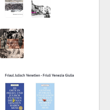
Friaul Julisch Venetien - Friuli Venezia Giulia