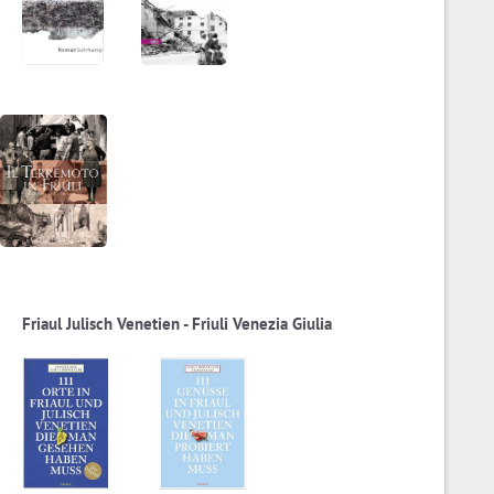
Friaul Julisch Venetien - Friuli Venezia Giulia