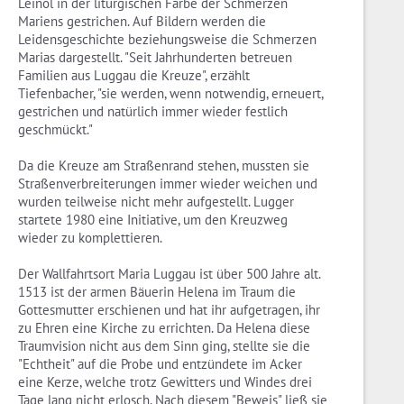
Leinöl in der liturgischen Farbe der Schmerzen
Mariens gestrichen. Auf Bildern werden die
Leidensgeschichte beziehungsweise die Schmerzen
Marias dargestellt. "Seit Jahrhunderten betreuen
Familien aus Luggau die Kreuze", erzählt
Tiefenbacher, "sie werden, wenn notwendig, erneuert,
gestrichen und natürlich immer wieder festlich
geschmückt."
Da die Kreuze am Straßenrand stehen, mussten sie
Straßenverbreiterungen immer wieder weichen und
wurden teilweise nicht mehr aufgestellt. Lugger
startete 1980 eine Initiative, um den Kreuzweg
wieder zu komplettieren.
Der Wallfahrtsort Maria Luggau ist über 500 Jahre alt.
1513 ist der armen Bäuerin Helena im Traum die
Gottesmutter erschienen und hat ihr aufgetragen, ihr
zu Ehren eine Kirche zu errichten. Da Helena diese
Traumvision nicht aus dem Sinn ging, stellte sie die
"Echtheit" auf die Probe und entzündete im Acker
eine Kerze, welche trotz Gewitters und Windes drei
Tage lang nicht erlosch. Nach diesem "Beweis" ließ sie