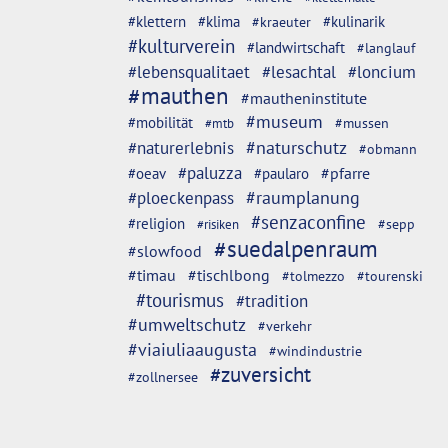
#klettern
#klima
#kulinarik
#kraeuter
#kulturverein
#landwirtschaft
#langlauf
#lebensqualitaet
#lesachtal
#loncium
#mauthen
#mautheninstitute
#museum
#mobilität
#mussen
#mtb
#naturschutz
#naturerlebnis
#obmann
#paluzza
#oeav
#pfarre
#paularo
#ploeckenpass
#raumplanung
#senzaconfine
#religion
#sepp
#risiken
#suedalpenraum
#slowfood
#timau
#tischlbong
#tolmezzo
#tourenski
#tourismus
#tradition
#umweltschutz
#verkehr
#viaiuliaaugusta
#windindustrie
#zuversicht
#zollnersee