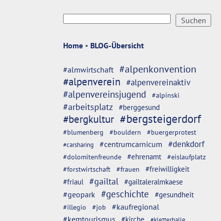
Home
•
BLOG-Übersicht
#alpenkonvention
#almwirtschaft
#alpenverein
#alpenvereinaktiv
#alpenvereinsjugend
#alpinski
#arbeitsplatz
#berggesund
#bergsteigerdorf
#bergkultur
#blumenberg
#bouldern
#buergerprotest
#denkdorf
#centrumcarnicum
#carsharing
#dolomitenfreunde
#ehrenamt
#eislaufplatz
#freiwilligkeit
#forstwirtschaft
#frauen
#gailtal
#friaul
#gailtaleralmkaese
#geschichte
#geopark
#gesundheit
#kaufregional
#illegio
#job
#kemtourismus
#kirche
#kletterhalle