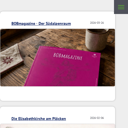
BOBmagazine · Der Südalpenraum
2026-03-26
Die Elisabethkirche am Plöcken
2026-02-06