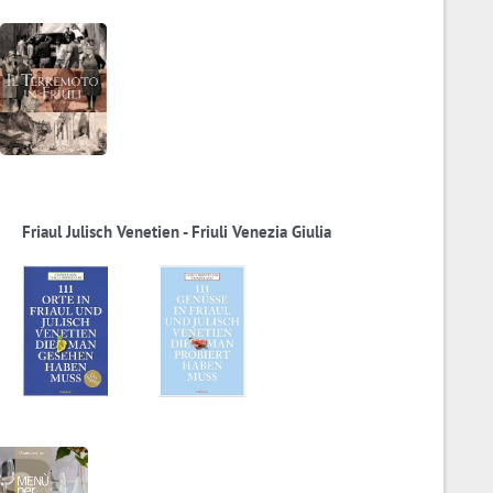
Friaul Julisch Venetien - Friuli Venezia Giulia