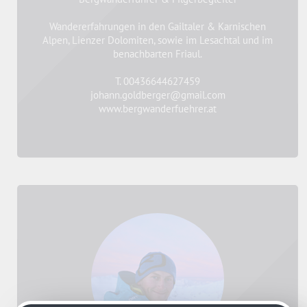
Wandererfahrungen in den Gailtaler & Karnischen
Alpen, Lienzer Dolomiten, sowie im Lesachtal und im
benachbarten Friaul.
T. 00436644627459
johann.goldberger@gmail.com
www.bergwanderfuehrer.at