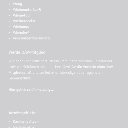
#blog
#deineunterkunft
#deinetour
#deineanreise
#deinoeav
#deindorf
bergsteigerdoerfer.org
Werde ÖAV-Mitglied
Wir laden Dich ganz herzlich ein - mit uns gemeinsam - in einer der
aktivsten Sektionen mitzumachen. Genieße
die Vorteile einer ÖAV
Mitgliedschaft
und sei Teil einer lebendigen überregionalen
Gemeinschaft.
Hier geht's zur Anmeldung ...
Arbeitsgebiete:
Karnische Alpen
Gailtaler Alpen