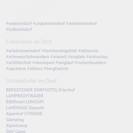
#essenimdorf
#urlaubenimdorf
#arbeitenimdorf
#kulturimdorf
Erlebnisse im Dorf
#erlebnisseimdorf
#familienskigebiet
#skitouren
#schneeschuhwandern
#eiswelt
#eisplatz
#eishockey
#schlittschuh
#stocksport
#langlauf
#indoorbouldern
#aquarena
#skikurs
#bergfuehrer
Unterkünfte im Dorf
BERGSTEIGER DORFHOTEL Erlenhof
LAMPRECHTBAUER
BIERhotel LONCIUM
LANDHAUS Zoppoth
Alpenhof STRENGE
Glamping
AlpenCamp
ÖAV Camp