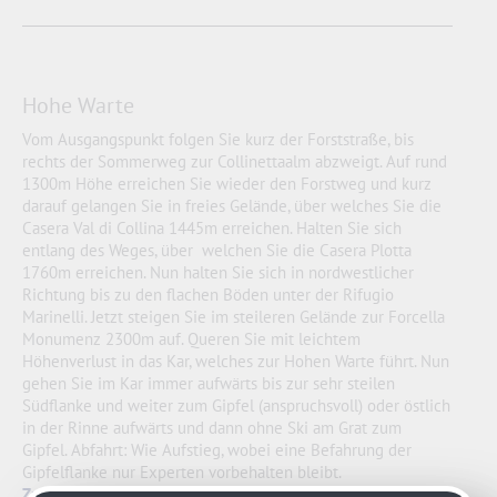
Hohe Warte
Vom Ausgangspunkt folgen Sie kurz der Forststraße, bis
rechts der Sommerweg zur Collinettaalm abzweigt. Auf rund
1300m Höhe erreichen Sie wieder den Forstweg und kurz
darauf gelangen Sie in freies Gelände, über welches Sie die
Casera Val di Collina 1445m erreichen. Halten Sie sich
entlang des Weges, über welchen Sie die Casera Plotta
1760m erreichen. Nun halten Sie sich in nordwestlicher
Richtung bis zu den flachen Böden unter der Rifugio
Marinelli. Jetzt steigen Sie im steileren Gelände zur Forcella
Monumenz 2300m auf. Queren Sie mit leichtem
Höhenverlust in das Kar, welches zur Hohen Warte führt. Nun
gehen Sie im Kar immer aufwärts bis zur sehr steilen
Südflanke und weiter zum Gipfel (anspruchsvoll) oder östlich
in der Rinne aufwärts und dann ohne Ski am Grat zum
Gipfel. Abfahrt: Wie Aufstieg, wobei eine Befahrung der
Gipfelflanke nur Experten vorbehalten bleibt.
Zur digitalen Tour