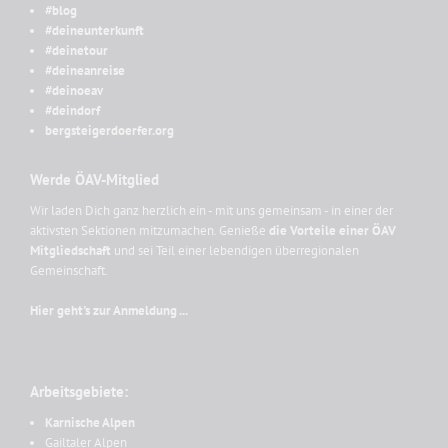
#blog
#deineunterkunft
#deinetour
#deineanreise
#deinoeav
#deindorf
bergsteigerdoerfer.org
Werde ÖAV-Mitglied
Wir laden Dich ganz herzlich ein - mit uns gemeinsam - in einer der
aktivsten Sektionen mitzumachen. Genieße
die Vorteile einer ÖAV
Mitgliedschaft
und sei Teil einer lebendigen überregionalen
Gemeinschaft.
Hier geht's zur Anmeldung ...
Arbeitsgebiete:
Karnische Alpen
Gailtaler Alpen