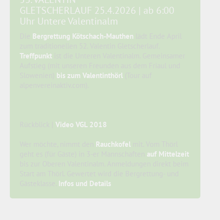
GLETSCHERLAUF 25.4.2026 | ab 6:00
Uhr Untere Valentinalm
Die
Bergrettung Kötschach-Mauthen
lädt Ende April
zum traditionellen 52. Valentin Gletscherlauf.
Treffpunkt
ist die Unteren Valentinalm. Gemeinsamer
Aufstieg (mit unseren Freunden aus dem Friaul und
Slowenien)
bis zum Valentinthörl
(Tour auf
alpenvereinaktiv.com).
Rückblick |
Video VGL 2018
Wer möchte, nimmt den
Rauchkofel
mit. Vom Thörl
geht es (für Gäste) in 3-er Mannschaften
auf Mittelzeit
bis zur Oberen Valentinalm. Anmeldungen direkt beim
Start am Thörl. Gewertet wird die Bergrettung- und
Gästeklasse.
Infos und Details