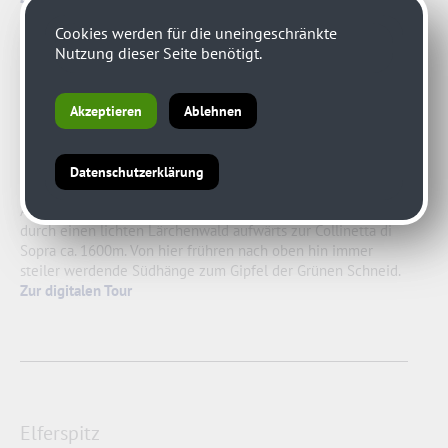
Cookies werden für die uneingeschränkte
Nutzung dieser Seite benötigt.
Akzeptieren
Ablehnen
Grüne Schneid
Von der Passhöhe folgen Sie einer alten Almstraße bis zu
Datenschutzerklärung
den südlich gelegenen Almhütten Val di Sotto 1.379m.
Anschließend geht es über Almwiesen westlich und kurz
durch einen lichten Lärchenwald aufwärts zur Collinetta di
Sopra ca. 1600m. Von hier frühren nach oben hin immer
steiler werdende Südhänge zum Gipfel der Grünen Schneid.
Zur digitalen Tour
Elferspitz