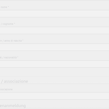
 nome *
 / cognome *
r / anno di nascita *
ät / nazionalità *
 / associazione
ssociazione
penanmeldung