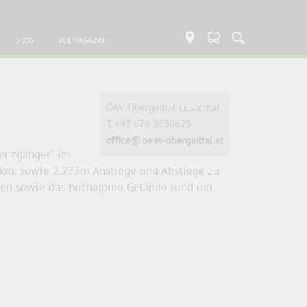
BLOG
BOBMAGAZINE
ÖAV Obergailtal-Lesachtal
T. +43 676 5858625
office@oeav-obergailtal.at
renzgänger" ins
 km, sowie 2.273m Anstiege und Abstiege zu
ften sowie das hochalpine Gelände rund um