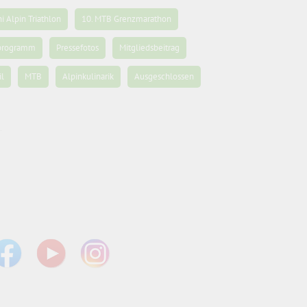
ni Alpin Triathlon
10. MTB Grenzmarathon
programm
Pressefotos
Mitgliedsbeitrag
il
MTB
Alpinkulinarik
Ausgeschlossen