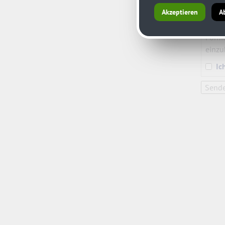
Akzeptieren
A
Aufgr
(DSGV
Formu
einzu
Ic