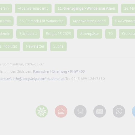
erein
Alpenvereinscamp
11. Grenzgänger-Wandermarathon
26. Mi
icarnia
56. Fit Mach Mit Wandertag
Alpenvereinsjugend
ÖAV Winter
ademie
Blickpunkt
Bergauf 3.2025
Alpenpässe
3D
Crosstra
e Mobilität
Newsletter
Suche
gerdorf Mauthen, 2026-08-07
ern in den Südalpen:
Karnischer Höhenweg • KHW 403
terkunft
info@bergsteigerdorf-mauthen.at
Tel. 0043 699 12647680