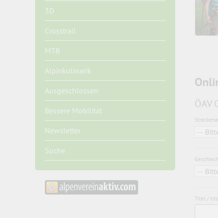
3D
Crosstrail
MTB
Alpinkulinarik
Onli
Ausgeschlossen
ÖAV O
Bessere Mobilität
Streckena
Newsletter
Suche
Geschlech
Titel / tit