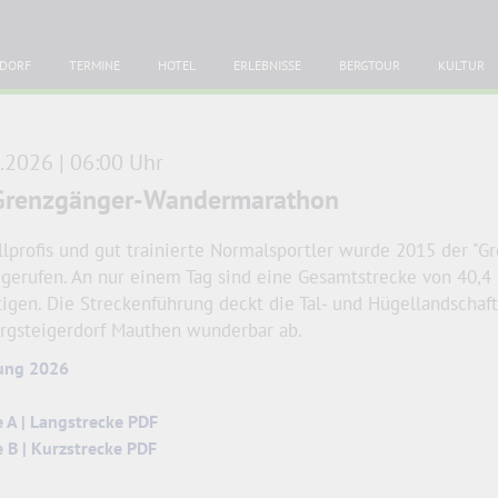
DORF
TERMINE
HOTEL
ERLEBNISSE
BERGTOUR
KULTUR
.2026 | 06:00 Uhr
Grenzgänger-Wandermarathon
llprofis und gut trainierte Normalsportler wurde 2015 der "G
gerufen. An nur einem Tag sind eine Gesamtstrecke von 40,4
igen. Die Streckenführung deckt die Tal- und Hügellandscha
rgsteigerdorf Mauthen wunderbar ab.
ung 2026
e A | Langstrecke PDF
e B | Kurzstrecke PDF