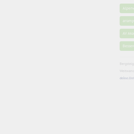
Alpenv
arramp
AV Ak
Besser
Bergstei
Weitwand
deine.Un