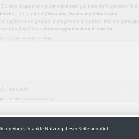
s Du eine Gruppe anmelden möchtest, gib bitte im folgenden Feld 
hlecht,
Titel (optional),
Vorname, Nachname,Geburtsjahr
oi registrare un gruppo, ti preghiamo d'inserire i dati dei partecipa
re,
titolo (facoltativo),
nome,cognome,anno di nascita
glieder / soci (vollständige Daten)
t / contatto
er / cellulare (+43/06xx/xxxxxxx)
sse / email *
ie uneingeschränkte Nutzung dieser Seite benötigt.