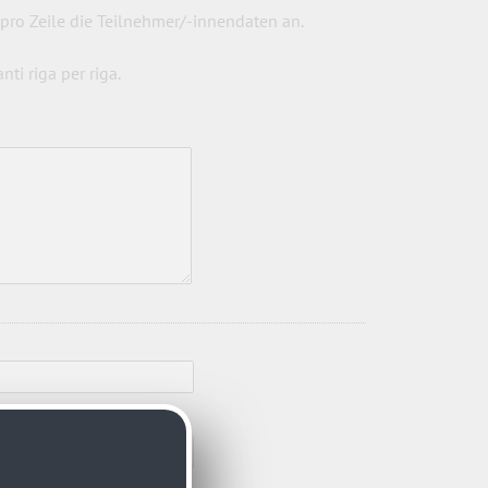
pro Zeile die Teilnehmer/-innendaten an.
nti riga per riga.