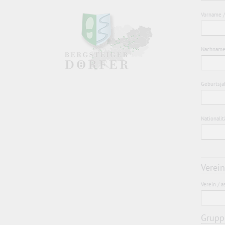
Vorname /
Nachname
Geburtsjah
Nationalit
Verein
Verein / a
Grup