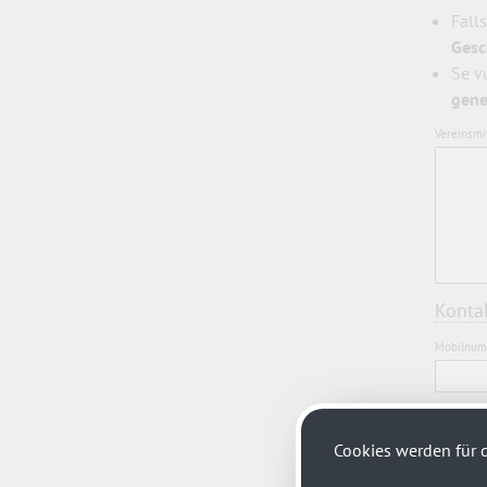
Fall
Gesc
Se vu
gene
Vereinsmit
Kontak
Mobilnumm
E-Mailadre
Cookies werden für d