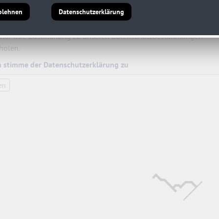
blehnen
Datenschutzerklärung
und der aktuellen Gesetzeslage zum Datenschutz in Europa
O), sind wir verpflichtet, bei jedem öffentlich zugänglichen
lar Ihre Zustimmung zu unseren Datenschutzbestimmungen
holen.
h stimme der Datenschutzerklärung zu