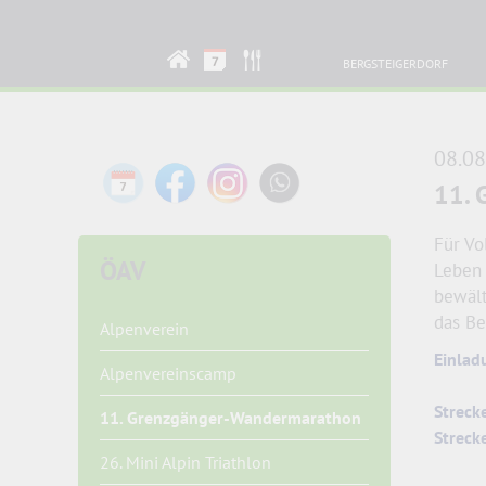
BERGSTEIGERDORF
08.08
11. 
Für Vo
ÖAV
Leben 
bewält
das Be
Alpenverein
Einlad
Alpenvereinscamp
Streck
11. Grenzgänger-Wandermarathon
Streck
26. Mini Alpin Triathlon