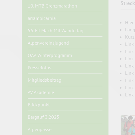
Strec
10. MTB Grenzmarathon
arrampicarnia
Hier
Lang
56. Fit Mach Mit Wandertag
Kurz
Alpenvereinsjugend
Link
Link
ÖAV Winterprogramm
Linz
Link
Pressefotos
Link
Mitgliedsbeitrag
Link
Link
AV Akademie
Link
Blickpunkt
Bergauf 3.2025
Alpenpässe