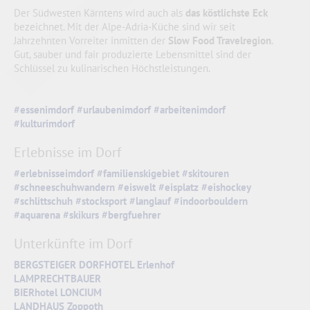
Der Südwesten Kärntens wird auch als
das köstlichste Eck
bezeichnet. Mit der Alpe-Adria-Küche sind wir seit
Jahrzehnten Vorreiter inmitten der
Slow Food Travelregion
.
Gut, sauber und fair produzierte Lebensmittel sind der
Schlüssel zu kulinarischen Höchstleistungen.
#essenimdorf
#urlaubenimdorf
#arbeitenimdorf
#kulturimdorf
Erlebnisse im Dorf
#erlebnisseimdorf
#familienskigebiet
#skitouren
#schneeschuhwandern
#eiswelt
#eisplatz
#eishockey
#schlittschuh
#stocksport
#langlauf
#indoorbouldern
#aquarena
#skikurs
#bergfuehrer
Unterkünfte im Dorf
BERGSTEIGER DORFHOTEL Erlenhof
LAMPRECHTBAUER
BIERhotel LONCIUM
LANDHAUS Zoppoth