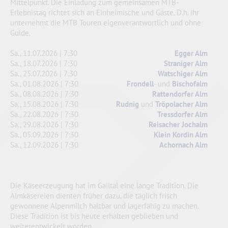
Mittelpunkt. Die Einladung zum gemeinsamen MTB-
Erlebnistag richtet sich an Einheimische und Gäste. D.h. ihr
unternehmt die MTB Touren eigenverantwortlich und ohne
Guide.
Sa., 11.07.2026 | 7:30
Egger Alm
Sa., 18.07.2026 | 7:30
Straniger Alm
Sa., 25.07.2026 | 7:30
Watschiger Alm
Sa., 01.08.2026 | 7:30
Frondell
- und
Bischofalm
Sa., 08.08.2026 | 7:30
Rattendorfer Alm
Sa., 15.08.2026 | 7:30
Rudnig
und
Tröpolacher Alm
Sa., 22.08.2026 | 7:30
Tressdorfer Alm
Sa., 29.08.2026 | 7:30
Reisacher Jochalm
Sa., 05.09.2026 | 7:30
Klein Kordin Alm
Sa., 12.09.2026 | 7:30
Achornach Alm
Die Käseerzeugung hat im Gailtal eine lange Tradition. Die
Almkäsereien dienten früher dazu, die täglich frisch
gewonnene Alpenmilch haltbar und lagerfähig zu machen.
Diese Tradition ist bis heute erhalten geblieben und
weiterentwickelt worden.