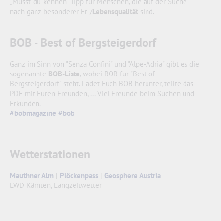
„Musst-du-kennen“-Tipp für Menschen, die auf der Suche
nach ganz besonderer Er-/
Lebensqualität
sind.
BOB - Best of Bergsteigerdorf
Ganz im Sinn von "Senza Confini" und "Alpe-Adria" gibt es die
sogenannte
BOB-Liste
, wobei BOB für "Best of
Bergsteigerdorf" steht. Ladet Euch BOB herunter, teilte das
PDF mit Euren Freunden, ... Viel Freunde beim Suchen und
Erkunden.
#bobmagazine
#bob
Wetterstationen
Mauthner Alm
|
Plöckenpass
|
Geosphere Austria
LWD Kärnten, Langzeitwetter