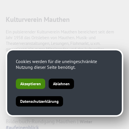
Kulturverein Mauthen
Ein pulsierender Kulturverein Mauthen bereichert seit dem
Jahr 1958 das Ortsleben von Mauthen. Musik- und
Theaterveranstaltungen, Lesungen, Flohmarkt, u.v.m.
garantieren ein gutes Miteinander und das kulturelles
Fundament des Dorfs im Jahresablauf.
Mehr dazu ...
Cookies werden für die uneingeschränkte
Nutzung dieser Seite benötigt.
Akzeptieren
Ablehnen
Datenschutzerklärung
Bilderbuch-Rundgang Mauthen |
Winter
#aufeinenblick