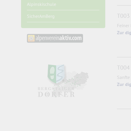
Alpinskischule
T003
SicherAmBerg
Feiner
Zur di
T004 
Sanfte
Zur di