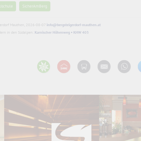
kischule
SicherAmBerg
gerdorf Mauthen, 2026-08-07
info@bergsteigerdorf-mauthen.at
ern in den Südalpen:
Karnischer Höhenweg • KHW 403