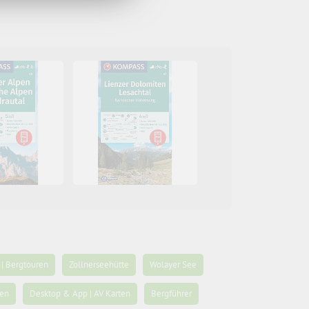
| Bergtouren
Zollnerseehütte
Wolayer See
pen
Desktop & App | AV Karten
Bergführer