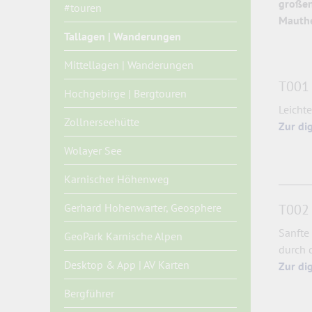
großen
#touren
Mauthe
Tallagen | Wanderungen
Mittellagen | Wanderungen
T001 
Hochgebirge | Bergtouren
Leichte
Zollnerseehütte
Zur di
Wolayer See
Karnischer Höhenweg
Gerhard Hohenwarter, Geosphere
T002 
Sanfte
GeoPark Karnische Alpen
durch 
Desktop & App | AV Karten
Zur di
Bergführer