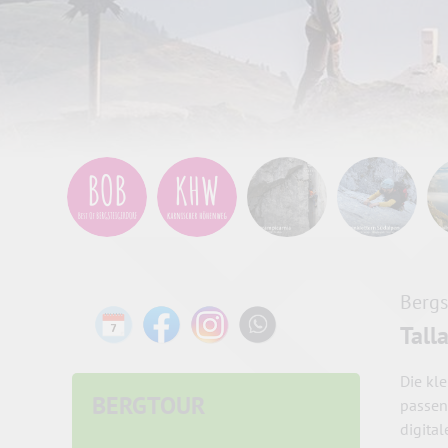
Bergs
Tall
Die kl
BERGTOUR
passen
digita