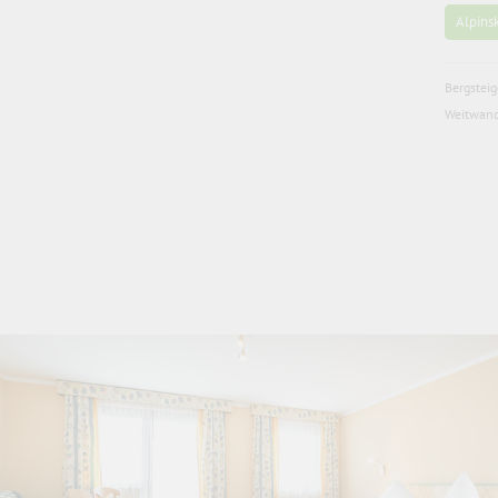
Alpins
Bergstei
Weitwand