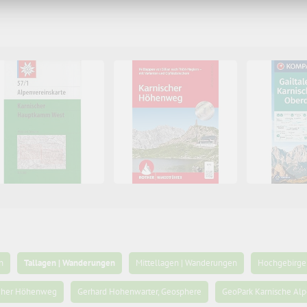
n
Tallagen | Wanderungen
Mittellagen | Wanderungen
Hochgebirge 
scher Höhenweg
Gerhard Hohenwarter, Geosphere
GeoPark Karnische Al