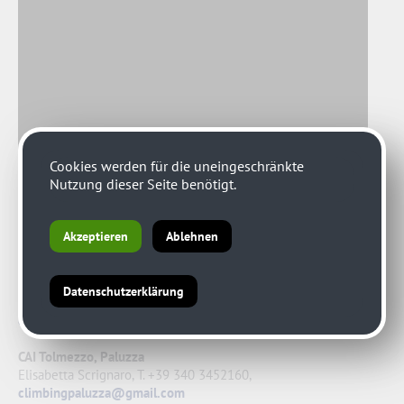
Cookies werden für die uneingeschränkte
Nutzung dieser Seite benötigt.
Akzeptieren
Ablehnen
Ansprechpartner:
ÖAV Obergailtal-Lesachtal
Datenschutzerklärung
Alpinreferent Toni Leitinger, T. +43 664 1910530,
www.senza-
confini.cc
CAI Tolmezzo, Paluzza
Elisabetta Scrignaro, T. +39 340 3452160,
climbingpaluzza@gmail.com