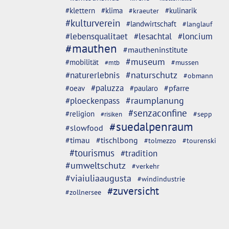
#klettern
#klima
#kulinarik
#kraeuter
#kulturverein
#landwirtschaft
#langlauf
#lebensqualitaet
#lesachtal
#loncium
#mauthen
#mautheninstitute
#museum
#mobilität
#mussen
#mtb
#naturschutz
#naturerlebnis
#obmann
#paluzza
#oeav
#pfarre
#paularo
#ploeckenpass
#raumplanung
#senzaconfine
#religion
#sepp
#risiken
#suedalpenraum
#slowfood
#timau
#tischlbong
#tolmezzo
#tourenski
#tourismus
#tradition
#umweltschutz
#verkehr
#viaiuliaaugusta
#windindustrie
#zuversicht
#zollnersee