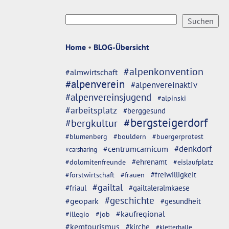
Home
•
BLOG-Übersicht
#alpenkonvention
#almwirtschaft
#alpenverein
#alpenvereinaktiv
#alpenvereinsjugend
#alpinski
#arbeitsplatz
#berggesund
#bergsteigerdorf
#bergkultur
#blumenberg
#bouldern
#buergerprotest
#denkdorf
#centrumcarnicum
#carsharing
#dolomitenfreunde
#ehrenamt
#eislaufplatz
#freiwilligkeit
#forstwirtschaft
#frauen
#gailtal
#friaul
#gailtaleralmkaese
#geschichte
#geopark
#gesundheit
#kaufregional
#illegio
#job
#kemtourismus
#kirche
#kletterhalle