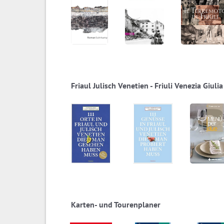
Friaul Julisch Venetien - Friuli Venezia Giulia
Karten- und Tourenplaner