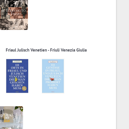
Friaul Julisch Venetien - Friuli Venezia Giulia