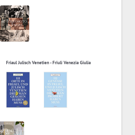
Friaul Julisch Venetien - Friuli Venezia Giulia