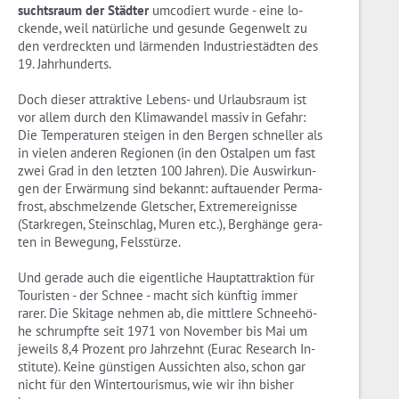
suchts­raum der Städ­ter
um­co­diert wurde - eine lo­
cken­de, weil na­tür­li­che und ge­sun­de Ge­gen­welt zu
den ver­dreck­ten und lär­men­den In­dus­trie­städ­ten des
19. Jahr­hun­derts.
Doch die­ser at­trak­ti­ve Le­bens- und Ur­laubs­raum ist
vor allem durch den Kli­ma­wan­del mas­siv in Ge­fahr:
Die Tem­pe­ra­tu­ren stei­gen in den Ber­gen schnel­ler als
in vie­len an­de­ren Re­gio­nen (in den Ost­al­pen um fast
zwei Grad in den letz­ten 100 Jah­ren). Die Aus­wir­kun­
gen der Er­wär­mung sind be­kannt: auf­tau­en­der Per­ma­
frost, ab­schmel­zen­de Glet­scher, Ex­tre­mer­eig­nis­se
(Stark­re­gen, Stein­schlag, Muren etc.), Berg­hän­ge ge­ra­
ten in Be­we­gung, Fels­stür­ze.
Und ge­ra­de auch die ei­gent­li­che Haupt­at­trak­ti­on für
Tou­ris­ten - der Schnee - macht sich künf­tig immer
rarer. Die Ski­ta­ge neh­men ab, die mitt­le­re Schnee­hö­
he schrumpf­te seit 1971 von No­vem­ber bis Mai um
je­weils 8,4 Pro­zent pro Jahr­zehnt (Eurac Re­se­arch In­
sti­tu­te). Keine güns­ti­gen Aus­sich­ten also, schon gar
nicht für den Win­ter­tou­ris­mus, wie wir ihn bis­her