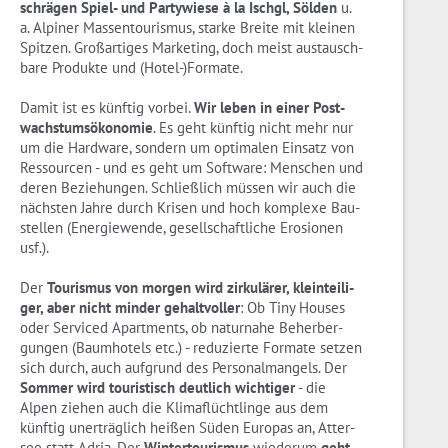
schrä­gen Spiel- und Par­ty­wie­se à la Ischgl, Söl­den
u.
a. Al­pi­ner Mas­sen­tou­ris­mus, star­ke Brei­te mit klei­nen
Spit­zen. Groß­ar­ti­ges Mar­ke­ting, doch meist aus­tausch­
ba­re Pro­duk­te und (Ho­tel-)For­ma­te.
Damit ist es künf­tig vor­bei.
Wir leben in einer Post­
wachs­tums­öko­no­mie
. Es geht künf­tig nicht mehr nur
um die Hard­ware, son­dern um op­ti­ma­len Ein­satz von
Res­sour­cen - und es geht um Soft­ware: Men­schen und
deren Be­zie­hun­gen. Schließ­lich müs­sen wir auch die
nächs­ten Jahre durch Kri­sen und hoch kom­ple­xe Bau­
stel­len (En­er­gie­wen­de, ge­sell­schaft­li­che Ero­sio­nen
usf.).
Der
Tou­ris­mus von mor­gen wird zir­ku­lä­rer, klein­tei­li­
ger, aber nicht min­der ge­halt­vol­ler
: Ob Tiny Hou­ses
oder Ser­viced Apart­ments, ob na­tur­na­he Be­her­ber­
gun­gen (Baum­ho­tels etc.) - re­du­zier­te For­ma­te set­zen
sich durch, auch auf­grund des Per­so­nal­man­gels. Der
Som­mer wird tou­ris­tisch deut­lich wich­ti­ger
- die
Alpen zie­hen auch die Kli­ma­flücht­lin­ge aus dem
künf­tig un­er­träg­lich hei­ßen Süden Eu­ro­pas an, At­ter­
see statt Adria. Der
Win­ter­tou­ris­mus
wie­der­um
geht