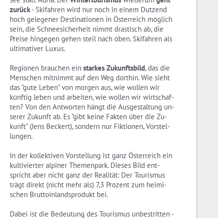
zu­rück
- Ski­fah­ren wird nur noch in einem Dut­zend
hoch ge­le­ge­ner De­sti­na­tio­nen in Ös­ter­reich mög­lich
sein, die Schnee­si­cher­heit nimmt dras­tisch ab, die
Prei­se hin­ge­gen gehen steil nach oben. Ski­fah­ren als
ul­ti­ma­ti­ver Luxus.
Regio­nen brau­chen ein
star­kes Zu­kunfts­bild
, das die
Men­schen mit­nimmt auf den Weg dort­hin. Wie sieht
das "gute Leben" von mor­gen aus, wie wol­len wir
künf­tig leben und ar­bei­ten, wie wol­len wir wirt­schaf­
ten? Von den Ant­wor­ten hängt die Aus­ge­stal­tung un­
se­rer Zu­kunft ab. Es "gibt keine Fak­ten über die Zu­
kunft" (Jens Be­ckert), son­dern nur Fik­tio­nen, Vor­stel­
lun­gen.
In der kol­lek­ti­ven Vor­stel­lung ist ganz Ös­ter­reich ein
kul­ti­vier­ter al­pi­ner The­men­park. Die­ses Bild ent­
spricht aber nicht ganz der Rea­li­tät: Der Tou­ris­mus
trägt di­rekt (nicht mehr als) 7,3 Pro­zent zum hei­mi­
schen Brut­to­in­lands­pro­dukt bei.
Dabei ist die Be­deu­tung des Tou­ris­mus un­be­strit­ten -