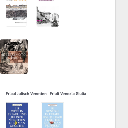
Friaul Julisch Venetien - Friuli Venezia Giulia