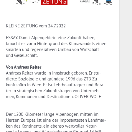
KLEINE ZEITUNG vom 24.7.2022
ESSAY. Damit Al­pen­ge­bie­te eine Zu­kunft haben,
braucht es vorm Hin­ter­grund des Kli­ma­wan­dels einen
smar­ten und re­ge­ne­ra­ti­ven Umbau von Wirt­schaft
und Ge­sell­schaft.
Von An­dre­as Rei­ter
An­dre­as Rei­ter wurde in Inns­bruck ge­bo­ren. Er stu­
dier­te So­zio­lo­gie und grün­de­te 1996 das ZTB Zu­
kunfts­bü­ro in Wien. Er ist Lehr­be­auf­trag­ter und Be­ra­
ter in stra­te­gi­schen Zu­kunfts­fra­gen von Un­ter­neh­
men, Kom­mu­nen und De­sti­na­tio­nen. OLI­VER WOLF
Der 1200 Ki­lo­me­ter lange Al­pen­bo­gen, mit­ten im
Her­zen Eu­ro­pas, ist eine der im­po­san­tes­ten Land­mar­
ken des Kon­ti­nents, ein eben­so wert­vol­ler Na­tur-
sowie Le­bens- und Wirt­schafts­raum für rund 14 Mil­