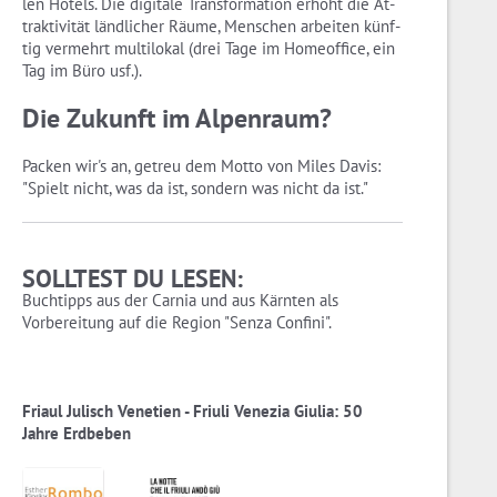
len Ho­tels. Die di­gi­ta­le Trans­for­ma­ti­on er­höht die At­
trak­ti­vi­tät länd­li­cher Räume, Men­schen ar­bei­ten künf­
tig ver­mehrt mul­ti­lo­kal (drei Tage im Ho­me­of­fice, ein
Tag im Büro usf.).
Die Zu­kunft im Al­pen­raum?
Pa­cken wir's an, ge­treu dem Motto von Miles Davis:
"Spielt nicht, was da ist, son­dern was nicht da ist."
SOLLTEST DU LESEN:
Buchtipps aus der Carnia und aus Kärnten als
Vorbereitung auf die Region "Senza Confini".
Friaul Julisch Venetien - Friuli Venezia Giulia: 50
Jahre Erdbeben