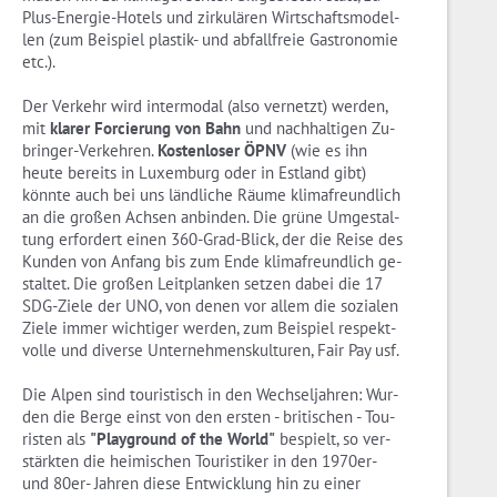
Plus-En­er­gie-Ho­tels und zir­ku­lä­ren Wirt­schafts­mo­del­
len (zum Bei­spiel plas­tik- und ab­fall­freie Gas­tro­no­mie
etc.).
Der Ver­kehr wird in­ter­mo­dal (also ver­netzt) wer­den,
mit
kla­rer For­cie­rung von Bahn
und nach­hal­ti­gen Zu­
brin­ger-Ver­keh­ren.
Kos­ten­lo­ser ÖPNV
(wie es ihn
heute be­reits in Lu­xem­burg oder in Est­land gibt)
könn­te auch bei uns länd­li­che Räume kli­ma­freund­lich
an die gro­ßen Ach­sen an­bin­den. Die grüne Um­ge­stal­
tung er­for­dert einen 360-Grad-Blick, der die Reise des
Kun­den von An­fang bis zum Ende kli­ma­freund­lich ge­
stal­tet. Die gro­ßen Leit­plan­ken set­zen dabei die 17
SDG-Zie­le der UNO, von denen vor allem die so­zia­len
Ziele immer wich­ti­ger wer­den, zum Bei­spiel re­spekt­
vol­le und di­ver­se Un­ter­neh­mens­kul­tu­ren, Fair Pay usf.
Die Alpen sind tou­ris­tisch in den Wech­sel­jah­ren: Wur­
den die Berge einst von den ers­ten - bri­ti­schen - Tou­
ris­ten als
"Play­ground of the World"
be­spielt, so ver­
stärk­ten die hei­mi­schen Tou­ris­ti­ker in den 1970er-
und 80er- Jah­ren diese Ent­wick­lung hin zu einer