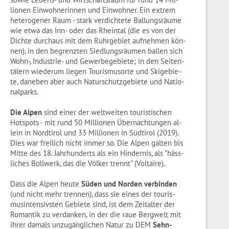
lio­nen Ein­woh­ne­rin­nen und Ein­woh­ner. Ein ex­trem
he­te­ro­ge­ner Raum - stark ver­dich­te­te Bal­lungs­räu­me
wie etwa das Inn- oder das Rhein­tal (die es von der
Dich­te durch­aus mit dem Ruhr­ge­biet auf­neh­men kön­
nen), in den be­grenz­ten Sied­lungs­räu­men bal­len sich
Wohn-, In­dus­trie- und Ge­wer­be­ge­bie­te; in den Sei­ten­
tä­lern wie­der­um lie­gen Tou­ris­mus­or­te und Ski­ge­bie­
te, da­ne­ben aber auch Na­tur­schutz­ge­bie­te und Na­tio­
nal­parks.
Die Alpen
sind einer der welt­wei­ten tou­ris­ti­schen
Hot­spots - mit rund 50 Mil­lio­nen Über­nach­tun­gen al­
lein in Nord­ti­rol und 33 Mil­lio­nen in Süd­ti­rol (2019).
Dies war frei­lich nicht immer so. Die Alpen gal­ten bis
Mitte des 18. Jahr­hun­derts als ein Hin­der­nis, als "häss­
li­ches Boll­werk, das die Völ­ker trennt" (Vol­taire).
Dass die Alpen heute
Süden und Nor­den ver­bin­den
(und nicht mehr tren­nen), dass sie eines der tou­ris­
mus­in­ten­sivs­ten Ge­bie­te sind, ist dem Zeit­al­ter der
Ro­man­tik zu ver­dan­ken, in der die raue Berg­welt mit
ihrer da­mals un­zu­gäng­li­chen Natur zu DEM
Sehn­