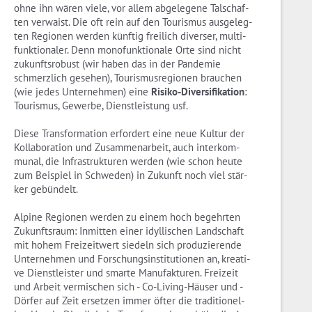
ohne ihn wären viele, vor allem ab­ge­le­ge­ne Tal­schaf­
ten ver­waist. Die oft rein auf den Tou­ris­mus aus­ge­leg­
ten Re­gio­nen wer­den künf­tig frei­lich di­ver­ser, mul­ti­
funk­tio­na­ler. Denn mo­n­o­funk­tio­na­le Orte sind nicht
zu­kunfts­ro­bust (wir haben das in der Pan­de­mie
schmerz­lich ge­se­hen), Tou­ris­mus­re­gio­nen brau­chen
(wie jedes Un­ter­neh­men) eine
Ri­si­ko-Di­ver­si­fi­ka­ti­on
:
Tou­ris­mus, Ge­wer­be, Dienst­leis­tung usf.
Diese Trans­for­ma­ti­on er­for­dert eine neue Kul­tur der
Kol­la­bo­ra­ti­on und Zu­sam­men­ar­beit, auch in­ter­kom­
mu­nal, die In­fra­struk­tu­ren wer­den (wie schon heute
zum Bei­spiel in Schwe­den) in Zu­kunft noch viel stär­
ker ge­bün­delt.
Al­pi­ne Re­gio­nen wer­den zu einem hoch be­gehr­ten
Zu­kunfts­raum: In­mit­ten einer idyl­li­schen Land­schaft
mit hohem Frei­zeit­wert sie­deln sich pro­du­zie­ren­de
Un­ter­neh­men und For­schungs­in­sti­tu­tio­nen an, krea­ti­
ve Dienst­leis­ter und smar­te Ma­nu­fak­tu­ren. Frei­zeit
und Ar­beit ver­mi­schen sich - Co-Li­ving-Häu­ser und -
Dör­fer auf Zeit er­set­zen immer öfter die tra­di­tio­nel­