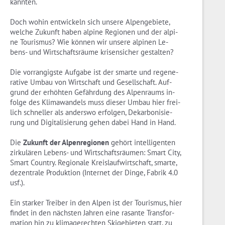
kann­ten.
Doch wohin ent­wi­ckeln sich un­se­re Al­pen­ge­bie­te,
wel­che Zu­kunft haben al­pi­ne Re­gio­nen und der al­pi­
ne Tou­ris­mus? Wie kön­nen wir un­se­re al­pi­nen Le­
bens- und Wirt­schafts­räu­me kri­sen­si­cher ge­stal­ten?
Die vor­ran­gigs­te Auf­ga­be ist der smar­te und re­ge­ne­
ra­ti­ve Umbau von Wirt­schaft und Ge­sell­schaft. Auf­
grund der er­höh­ten Ge­fähr­dung des Al­pen­raums in­
fol­ge des Kli­ma­wan­dels muss die­ser Umbau hier frei­
lich schnel­ler als an­ders­wo er­fol­gen, Dekar­bo­ni­sie­
rung und Di­gi­ta­li­sie­rung gehen dabei Hand in Hand.
Die
Zu­kunft der Al­pen­re­gio­nen
ge­hört in­tel­li­gen­ten
zir­ku­lä­ren Le­bens- und Wirt­schafts­räu­men: Smart City,
Smart Coun­try. Re­gio­na­le Kreis­lauf­wirt­schaft, smar­te,
de­zen­tra­le Pro­duk­ti­on (In­ter­net der Dinge, Fa­brik 4.0
usf.).
Ein star­ker Trei­ber in den Alpen ist der Tou­ris­mus, hier
fin­det in den nächs­ten Jah­ren eine ra­san­te Trans­for­
ma­ti­on hin zu kli­ma­ge­rech­ten Ski­ge­bie­ten statt, zu