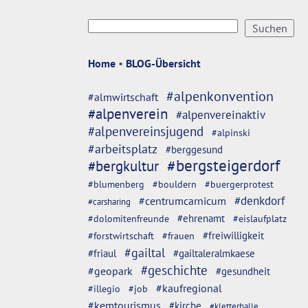
Home
•
BLOG-Übersicht
#alpenkonvention
#almwirtschaft
#alpenverein
#alpenvereinaktiv
#alpenvereinsjugend
#alpinski
#arbeitsplatz
#berggesund
#bergsteigerdorf
#bergkultur
#blumenberg
#bouldern
#buergerprotest
#denkdorf
#centrumcarnicum
#carsharing
#dolomitenfreunde
#ehrenamt
#eislaufplatz
#freiwilligkeit
#forstwirtschaft
#frauen
#gailtal
#friaul
#gailtaleralmkaese
#geschichte
#geopark
#gesundheit
#kaufregional
#illegio
#job
#kemtourismus
#kirche
#kletterhalle