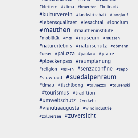
#klettern
#klima
#kulinarik
#kraeuter
#kulturverein
#landwirtschaft
#langlauf
#lebensqualitaet
#lesachtal
#loncium
#mauthen
#mautheninstitute
#museum
#mobilität
#mussen
#mtb
#naturschutz
#naturerlebnis
#obmann
#paluzza
#oeav
#pfarre
#paularo
#ploeckenpass
#raumplanung
#senzaconfine
#religion
#sepp
#risiken
#suedalpenraum
#slowfood
#timau
#tischlbong
#tolmezzo
#tourenski
#tourismus
#tradition
#umweltschutz
#verkehr
#viaiuliaaugusta
#windindustrie
#zuversicht
#zollnersee