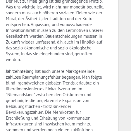
Der Mut zur Mäßigung ist das grundlegende Prinzip.
Was uns wichtig ist, wird nicht nur monetär beurteilt,
sondern muss auch höheren sozialen Zielen wie der
Moral, der Ästhetik, der Tradition und der Kultur
entsprechen. Anpassung und vorausschauende
Innovationskraft müssen zu den Leitmotiven unserer
Gesellschaft werden. Bauentscheidungen müssen in
Zukunft wieder umfassend, d.h. auch im Hinblick auf
das sozio-ökonomische und sozio-ökologische
System, in das sie eingebunden sind, getroffen
werden.
Jahrzehntelang hat auch unsere Marktgemeinde
zahllose Raumplanungsfehler begangen. Man folgte
blind irgendwelchen globalen Trends, erlaubte ein
überdimensioniertes Einkaufszentrum im
"Niemandsland" zwischen den Ortskernen und
genehmigte die ungebremste Expansion von
Bebauungsflächen - trotz sinkender
Bevölkerungszahlen. Die Mehrkosten für
Erschließung und Erhaltung von kommunalen
Infrastrukturen sind inzwischen kaum mehr zu
stemmen und werden noch vielen zukünftigen