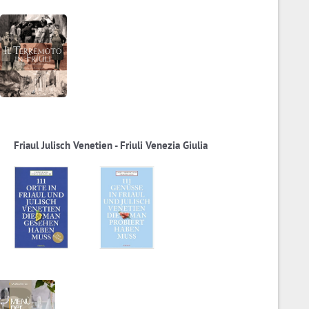
Friaul Julisch Venetien - Friuli Venezia Giulia