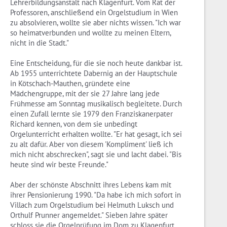
Lehrerbildungsanstalt nach Klagenfurt. Vom Rat der
Professoren, anschließend ein Orgelstudium in Wien
zu absolvieren, wollte sie aber nichts wissen. "Ich war
so heimatverbunden und wollte zu meinen Eltern,
nicht in die Stadt."
Eine Entscheidung, für die sie noch heute dankbar ist.
Ab 1955 unterrichtete Dabernig an der Hauptschule
in Kötschach-Mauthen, gründete eine
Mädchengruppe, mit der sie 27 Jahre lang jede
Frühmesse am Sonntag musikalisch begleitete. Durch
einen Zufall lernte sie 1979 den Franziskanerpater
Richard kennen, von dem sie unbedingt
Orgelunterricht erhalten wollte. "Er hat gesagt, ich sei
zu alt dafür. Aber von diesem 'Kompliment' ließ ich
mich nicht abschrecken", sagt sie und lacht dabei. "Bis
heute sind wir beste Freunde."
Aber der schönste Abschnitt ihres Lebens kam mit
ihrer Pensionierung 1990. "Da habe ich mich sofort in
Villach zum Orgelstudium bei Helmuth Luksch und
Orthulf Prunner angemeldet." Sieben Jahre später
schloss sie die Orgelprüfung im Dom zu Klagenfurt