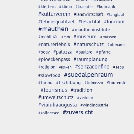
#klettern
#klima
#kulinarik
#kraeuter
#kulturverein
#landwirtschaft
#langlauf
#lebensqualitaet
#lesachtal
#loncium
#mauthen
#mautheninstitute
#museum
#mobilität
#mussen
#mtb
#naturschutz
#naturerlebnis
#obmann
#paluzza
#oeav
#pfarre
#paularo
#ploeckenpass
#raumplanung
#senzaconfine
#religion
#sepp
#risiken
#suedalpenraum
#slowfood
#timau
#tischlbong
#tolmezzo
#tourenski
#tourismus
#tradition
#umweltschutz
#verkehr
#viaiuliaaugusta
#windindustrie
#zuversicht
#zollnersee