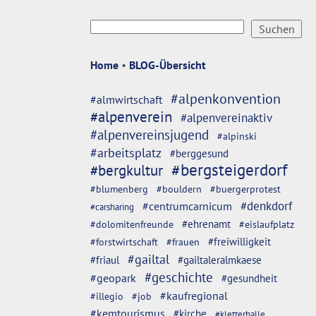
Home
•
BLOG-Übersicht
#alpenkonvention
#almwirtschaft
#alpenverein
#alpenvereinaktiv
#alpenvereinsjugend
#alpinski
#arbeitsplatz
#berggesund
#bergsteigerdorf
#bergkultur
#blumenberg
#bouldern
#buergerprotest
#denkdorf
#centrumcarnicum
#carsharing
#dolomitenfreunde
#ehrenamt
#eislaufplatz
#freiwilligkeit
#forstwirtschaft
#frauen
#gailtal
#friaul
#gailtaleralmkaese
#geschichte
#geopark
#gesundheit
#kaufregional
#illegio
#job
#kemtourismus
#kirche
#kletterhalle