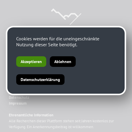
Cookies werden für die uneingeschränkte
Nutzung dieser Seite benötigt.
Impressum
the Lounge interactive design GmbH
Akzeptieren
Ablehnen
1060 Wien, Hofmühlgasse 17/1/3
9640 Kötschach-Mauthen, Mauthen 33
Datenschutzerklärung
checkin@thelounge.net
www.thelounge.net
Datenschutz
Impressum
Ehrenamtliche Information
Alle Recherchen dieser Plattform stehen seit Jahren kostenlos zur
Verfügung. Ein Anerkennungsbeitrag ist willkommen.