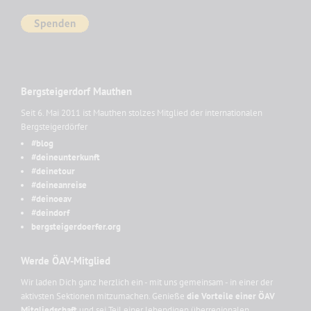
Bergsteigerdorf Mauthen
Seit 6. Mai 2011 ist Mauthen stolzes Mitglied der internationalen
Bergsteigerdörfer
#blog
#deineunterkunft
#deinetour
#deineanreise
#deinoeav
#deindorf
bergsteigerdoerfer.org
Werde ÖAV-Mitglied
Wir laden Dich ganz herzlich ein - mit uns gemeinsam - in einer der
aktivsten Sektionen mitzumachen. Genieße
die Vorteile einer ÖAV
Mitgliedschaft
und sei Teil einer lebendigen überregionalen