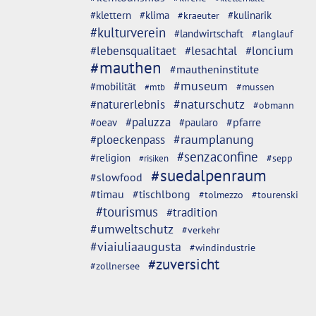
#klettern
#klima
#kulinarik
#kraeuter
#kulturverein
#landwirtschaft
#langlauf
#lebensqualitaet
#lesachtal
#loncium
#mauthen
#mautheninstitute
#museum
#mobilität
#mussen
#mtb
#naturschutz
#naturerlebnis
#obmann
#paluzza
#oeav
#pfarre
#paularo
#ploeckenpass
#raumplanung
#senzaconfine
#religion
#sepp
#risiken
#suedalpenraum
#slowfood
#timau
#tischlbong
#tolmezzo
#tourenski
#tourismus
#tradition
#umweltschutz
#verkehr
#viaiuliaaugusta
#windindustrie
#zuversicht
#zollnersee