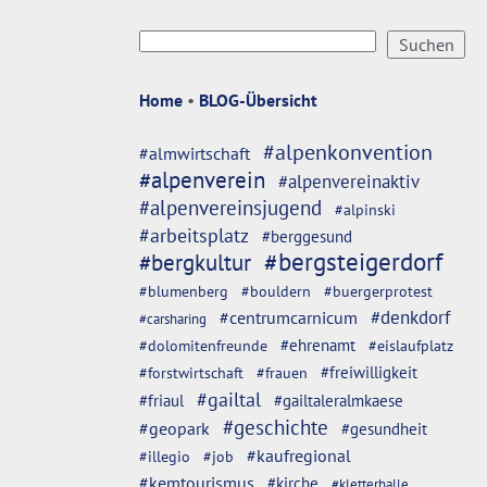
Home
•
BLOG-Übersicht
#alpenkonvention
#almwirtschaft
#alpenverein
#alpenvereinaktiv
#alpenvereinsjugend
#alpinski
#arbeitsplatz
#berggesund
#bergsteigerdorf
#bergkultur
#blumenberg
#bouldern
#buergerprotest
#denkdorf
#centrumcarnicum
#carsharing
#dolomitenfreunde
#ehrenamt
#eislaufplatz
#freiwilligkeit
#forstwirtschaft
#frauen
#gailtal
#friaul
#gailtaleralmkaese
#geschichte
#geopark
#gesundheit
#kaufregional
#illegio
#job
#kemtourismus
#kirche
#kletterhalle